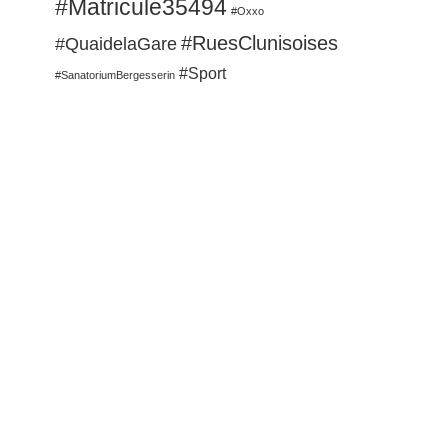
#Matricule35494
#Oxxo
#RuesClunisoises
#QuaidelaGare
#Sport
#SanatoriumBergesserin