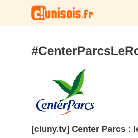
Aller
au
contenu
#CenterParcsLeR
[cluny.tv] Center Parcs :