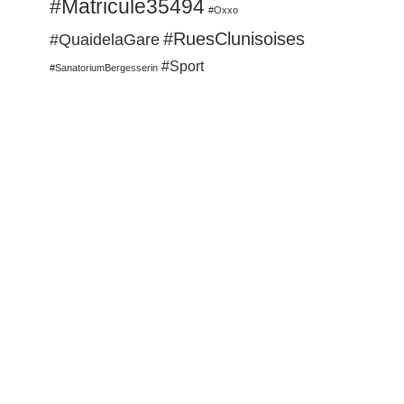
#Matricule35494
#Oxxo
#RuesClunisoises
#QuaidelaGare
#Sport
#SanatoriumBergesserin