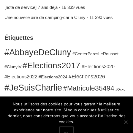
[note de service] 7 ans déjà
- 16 339 vues
Une nouvelle aire de camping-car à Cluny
- 11 390 vues
Étiquettes
#AbbayeDeCluny
#CenterParcsLeRousset
#Elections2017
#Elections2020
#ClunyIV
#Elections2026
#Elections2022
#Elections2024
#JeSuisCharlie
#Matricule35494
#Oxxo
#RuesClunisoises
#QuaidelaGare
#SanatoriumBergesserin
Nous utilisons des cookies pour vous garantir la meilleure
#Sport
expérience sur notre site. Si vous continuez à utiliser ce
dernier, nous considérerons que vous acceptez l'utilisation des
cookies.