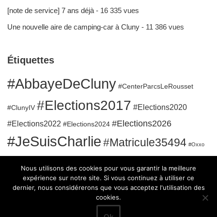
[note de service] 7 ans déjà
- 16 335 vues
Une nouvelle aire de camping-car à Cluny
- 11 386 vues
Étiquettes
#AbbayeDeCluny
#CenterParcsLeRousset
#Elections2017
#Elections2020
#ClunyIV
#Elections2026
#Elections2022
#Elections2024
#JeSuisCharlie
#Matricule35494
#Oxxo
#RuesClunisoises
#QuaidelaGare
#SanatoriumBergesserin
Nous utilisons des cookies pour vous garantir la meilleure
#Sport
expérience sur notre site. Si vous continuez à utiliser ce
dernier, nous considérerons que vous acceptez l'utilisation des
cookies.
Ok