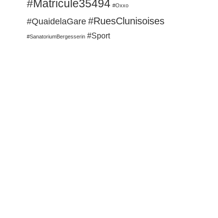
#Matricule35494
#Oxxo
#RuesClunisoises
#QuaidelaGare
#Sport
#SanatoriumBergesserin