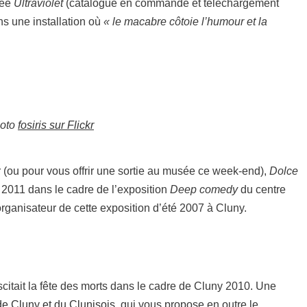
lée
Ultraviolet
(catalogue en commande et téléchargement
ans une installation où
« le macabre côtoie l’humour et la
hoto
fosiris sur Flickr
r (ou pour vous offrir une sortie au musée ce week-end),
Dolce
2011 dans le cadre de l’exposition
Deep comedy
du centre
organisateur de cette exposition d’été 2007 à Cluny.
scitait la fête des morts dans le cadre de Cluny 2010. Une
e Cluny et du Clunisois
, qui vous propose en outre le