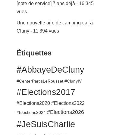
[note de service] 7 ans déjà
- 16 345
vues
Une nouvelle aire de camping-car à
Cluny
- 11 394 vues
Étiquettes
#AbbayeDeCluny
#CenterParcsLeRousset
#ClunyIV
#Elections2017
#Elections2020
#Elections2022
#Elections2026
#Elections2024
#JeSuisCharlie