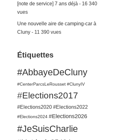
[note de service] 7 ans déjà
- 16 340
vues
Une nouvelle aire de camping-car à
Cluny
- 11 390 vues
Étiquettes
#AbbayeDeCluny
#CenterParcsLeRousset
#ClunyIV
#Elections2017
#Elections2020
#Elections2022
#Elections2026
#Elections2024
#JeSuisCharlie