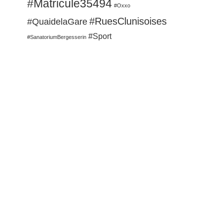
#Matricule35494
#Oxxo
#RuesClunisoises
#QuaidelaGare
#Sport
#SanatoriumBergesserin