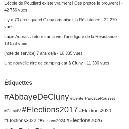
L’école de Poudlard existe vraiment ! Ces photos le prouvent !
-
42 756 vues
Il y a 70 ans : quand Cluny organisait la Résistance
- 22 270
vues
Lucie Aubrac : retour sur la vie d’une figure de la Résistance
-
19 579 vues
[note de service] 7 ans déjà
- 16 335 vues
Une nouvelle aire de camping-car à Cluny
- 11 386 vues
Étiquettes
#AbbayeDeCluny
#CenterParcsLeRousset
#Elections2017
#Elections2020
#ClunyIV
#Elections2026
#Elections2022
#Elections2024