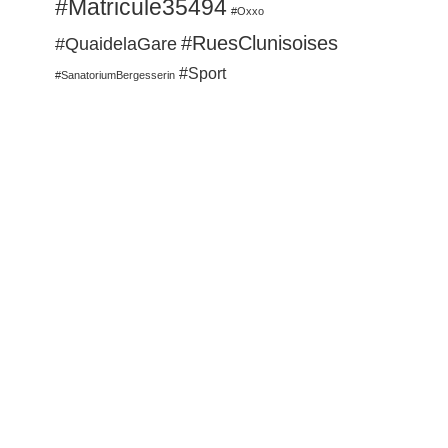
#Matricule35494
#Oxxo
#RuesClunisoises
#QuaidelaGare
#Sport
#SanatoriumBergesserin