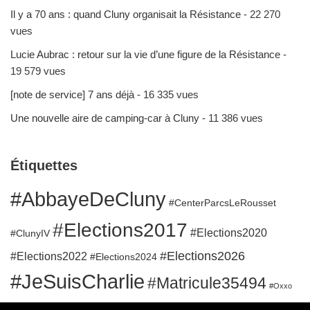
Il y a 70 ans : quand Cluny organisait la Résistance
- 22 270
vues
Lucie Aubrac : retour sur la vie d’une figure de la Résistance
-
19 579 vues
[note de service] 7 ans déjà
- 16 335 vues
Une nouvelle aire de camping-car à Cluny
- 11 386 vues
Étiquettes
#AbbayeDeCluny
#CenterParcsLeRousset
#Elections2017
#Elections2020
#ClunyIV
#Elections2026
#Elections2022
#Elections2024
#JeSuisCharlie
#Matricule35494
#Oxxo
#RuesClunisoises
#QuaidelaGare