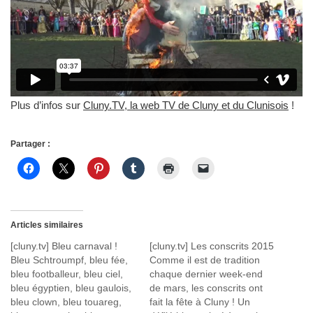
Plus d’infos sur
Cluny.TV, la web TV de Cluny et du Clunisois
!
Partager :
Articles similaires
[cluny.tv] Bleu carnaval !
[cluny.tv] Les conscrits 2015
Bleu Schtroumpf, bleu fée,
Comme il est de tradition
bleu footballeur, bleu ciel,
chaque dernier week-end
bleu égyptien, bleu gaulois,
de mars, les conscrits ont
bleu clown, bleu touareg,
fait la fête à Cluny ! Un