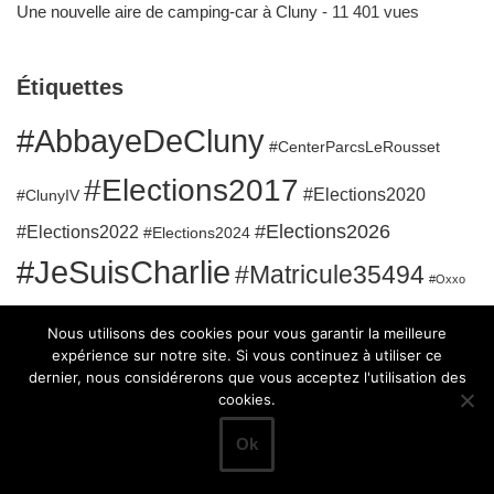
Une nouvelle aire de camping-car à Cluny
- 11 401 vues
Étiquettes
#AbbayeDeCluny
#CenterParcsLeRousset
#Elections2017
#Elections2020
#ClunyIV
#Elections2026
#Elections2022
#Elections2024
#JeSuisCharlie
#Matricule35494
#Oxxo
#RuesClunisoises
#QuaidelaGare
#SanatoriumBergesserin
Nous utilisons des cookies pour vous garantir la meilleure
#Sport
expérience sur notre site. Si vous continuez à utiliser ce
dernier, nous considérerons que vous acceptez l'utilisation des
cookies.
Ok
Neve
| Propulsé par
WordPress