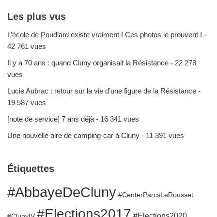
Les plus vus
L’école de Poudlard existe vraiment ! Ces photos le prouvent !
-
42 761 vues
Il y a 70 ans : quand Cluny organisait la Résistance
- 22 278
vues
Lucie Aubrac : retour sur la vie d’une figure de la Résistance
-
19 587 vues
[note de service] 7 ans déjà
- 16 341 vues
Une nouvelle aire de camping-car à Cluny
- 11 391 vues
Étiquettes
#AbbayeDeCluny
#CenterParcsLeRousset
#Elections2017
#Elections2020
#ClunyIV