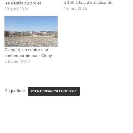
à 16h à la salle Justice-de-
les détails du projet
Paix de Cluny. Pour
4 mars 2015
23 avril 2014
comprendre leurs
oppositions, cluny.tv, la web
TV de Cluny et du Clunisois,
a rencontré les membres de
ce collectif il y a quelques
semaines lors…
Cluny IV, un centre d’art
contemporain pour Cluny
5 février 2012
Étiquettes:
#CENTERPARCSLEROUSSET