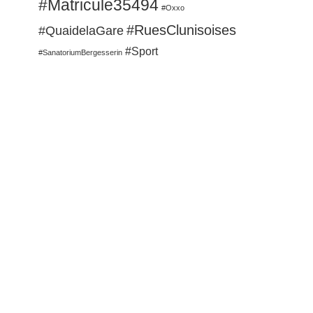
#Matricule35494
#Oxxo
#RuesClunisoises
#QuaidelaGare
#Sport
#SanatoriumBergesserin