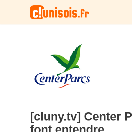
Aller
au
contenu
[cluny.tv] Center 
font entendre