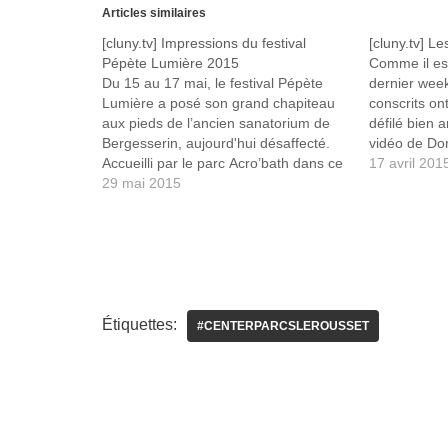
Articles similaires
[cluny.tv] Impressions du festival
[cluny.tv] L
Pépète Lumière 2015
Comme il est
Du 15 au 17 mai, le festival Pépète
dernier wee
Lumière a posé son grand chapiteau
conscrits ont
aux pieds de l’ancien sanatorium de
défilé bien 
Bergesserin, aujourd'hui désaffecté.
vidéo de Do
Accueilli par le parc Acro’bath dans ce
par cluny.tv
17 avril 201
lieu insolite, le festival itinérant a
29 mai 2015
Clunisois ! P
époustouflé les spectateurs lors des
http://clun.
14 spectacles d'art vivant qui ont
jalonné ces trois jours…
Étiquettes:
#CENTERPARCSLEROUSSET