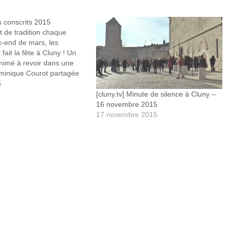
es conscrits 2015
 de tradition chaque
k-end de mars, les
 fait la fête à Cluny ! Un
animé à revoir dans une
minique Courot partagée
, la web TV de Cluny et du
5
lus d'infos :
[cluny.tv] Minute de silence à Cluny –
yt/1FnpvCc
16 novembre 2015
17 novembre 2015