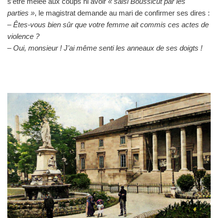
s’être mêlée aux coups ni avoir
« saisi Boussicut par les
parties »
, le magistrat demande au mari de confirmer ses dires :
– Êtes-vous bien sûr que votre femme ait commis ces actes de
violence ?
– Oui, monsieur ! J’ai même senti les anneaux de ses doigts !