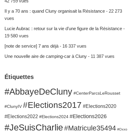
42 759 vues
Il y a 70 ans : quand Cluny organisait la Résistance
- 22 273
vues
Lucie Aubrac : retour sur la vie d’une figure de la Résistance
-
19 580 vues
[note de service] 7 ans déjà
- 16 337 vues
Une nouvelle aire de camping-car à Cluny
- 11 387 vues
Étiquettes
#AbbayeDeCluny
#CenterParcsLeRousset
#Elections2017
#Elections2020
#ClunyIV
#Elections2026
#Elections2022
#Elections2024
#JeSuisCharlie
#Matricule35494
#Oxxo