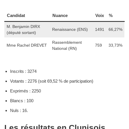
Candidat
Nuance
Voix
%
M. Benjamin DIRX
Renaissance (ENS)
1491
66,27%
(député sortant)
Rassemblement
Mme Rachel DREVET
759
33,73%
National (RN)
Inscrits : 3274
Votants : 2276 (soit 69,52 % de participation)
Exprimés : 2250
Blancs : 100
Nuls : 16.
Les résultats en Clunisois