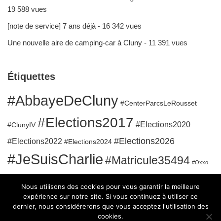
19 588 vues
[note de service] 7 ans déjà
- 16 342 vues
Une nouvelle aire de camping-car à Cluny
- 11 391 vues
Étiquettes
#AbbayeDeCluny
#CenterParcsLeRousset
#Elections2017
#Elections2020
#ClunyIV
#Elections2026
#Elections2022
#Elections2024
#JeSuisCharlie
#Matricule35494
#Oxxo
#RuesClunisoises
#QuaidelaGare
#SanatoriumBergesserin
Nous utilisons des cookies pour vous garantir la meilleure
#Sport
expérience sur notre site. Si vous continuez à utiliser ce
dernier, nous considérerons que vous acceptez l'utilisation des
cookies.