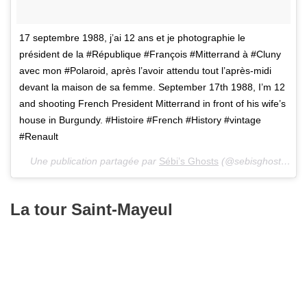
17 septembre 1988, j’ai 12 ans et je photographie le
président de la #République #François #Mitterrand à #Cluny
avec mon #Polaroid, après l’avoir attendu tout l’après-midi
devant la maison de sa femme. September 17th 1988, I’m 12
and shooting French President Mitterrand in front of his wife’s
house in Burgundy. #Histoire #French #History #vintage
#Renault
Une publication partagée par
Sébi’s Ghosts
(@sebisghosts) le
1
La tour Saint-Mayeul