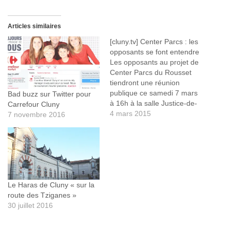
Articles similaires
[cluny.tv] Center Parcs : les
opposants se font entendre
Les opposants au projet de
Center Parcs du Rousset
tiendront une réunion
publique ce samedi 7 mars
Bad buzz sur Twitter pour
à 16h à la salle Justice-de-
Carrefour Cluny
Paix de Cluny. Pour
4 mars 2015
7 novembre 2016
comprendre leurs
oppositions, cluny.tv, la web
TV de Cluny et du Clunisois,
a rencontré les membres de
ce collectif il y a quelques
semaines lors…
Le Haras de Cluny « sur la
route des Tziganes »
30 juillet 2016