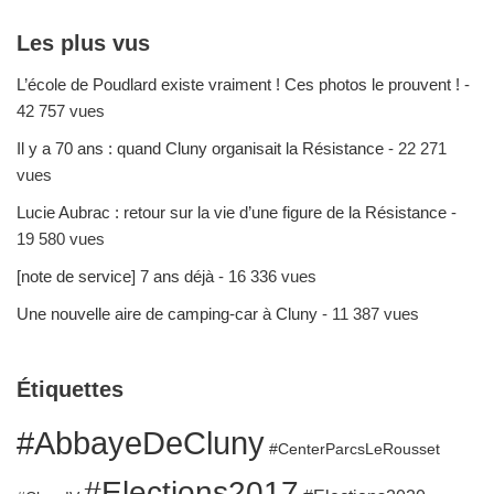
Les plus vus
L’école de Poudlard existe vraiment ! Ces photos le prouvent !
-
42 757 vues
Il y a 70 ans : quand Cluny organisait la Résistance
- 22 271
vues
Lucie Aubrac : retour sur la vie d’une figure de la Résistance
-
19 580 vues
[note de service] 7 ans déjà
- 16 336 vues
Une nouvelle aire de camping-car à Cluny
- 11 387 vues
Étiquettes
#AbbayeDeCluny
#CenterParcsLeRousset
#Elections2017