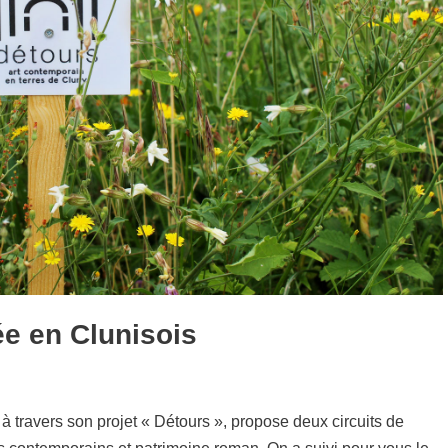
e en Clunisois
 à travers son projet « Détours », propose deux circuits de