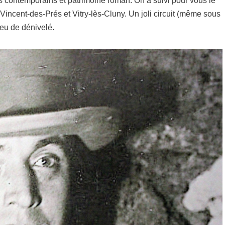
s contemporains et patrimoine roman. On a suivi pour vous le
incent-des-Prés et Vitry-lès-Cluny. Un joli circuit (même sous
peu de dénivelé.