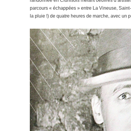
randonnée en Clunisois mêlant oeuvres d’artiste
parcours « échappées » entre La Vineuse, Saint-V
la pluie !) de quatre heures de marche, avec un 