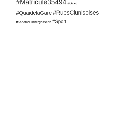
#Matricule35494
#Oxxo
#RuesClunisoises
#QuaidelaGare
#Sport
#SanatoriumBergesserin