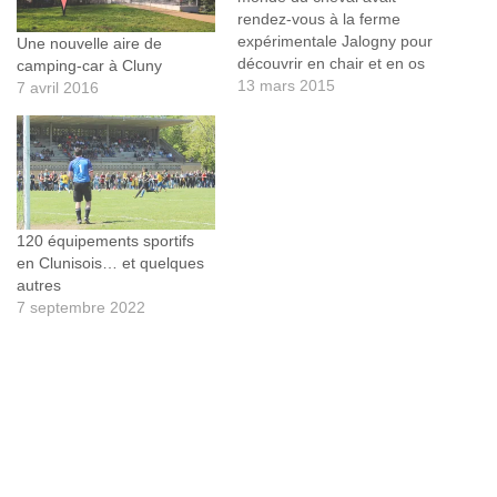
rendez-vous à la ferme
expérimentale Jalogny pour
Une nouvelle aire de
découvrir en chair et en os
camping-car à Cluny
Tiger Groom, un étalon pur-
13 mars 2015
7 avril 2016
sang anglais crack des
hippodromes. La web TV de
Cluny et
Clunisois cluny.tv était sur
place pour en savoir plus
: http://clun.yt/18ke2V6
120 équipements sportifs
en Clunisois… et quelques
autres
7 septembre 2022