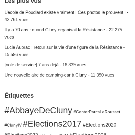
Les plus vus
L’école de Poudlard existe vraiment ! Ces photos le prouvent !
-
42 761 vues
Il y a 70 ans : quand Cluny organisait la Résistance
- 22 275
vues
Lucie Aubrac : retour sur la vie d’une figure de la Résistance
-
19 586 vues
[note de service] 7 ans déjà
- 16 339 vues
Une nouvelle aire de camping-car à Cluny
- 11 390 vues
Étiquettes
#AbbayeDeCluny
#CenterParcsLeRousset
#Elections2017
#Elections2020
#ClunyIV
#Elections2026
#Elections2022