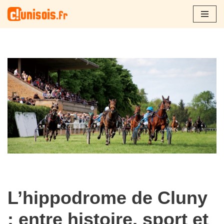
Aller
au
contenu
L’hippodrome de Cluny
: entre histoire, sport et