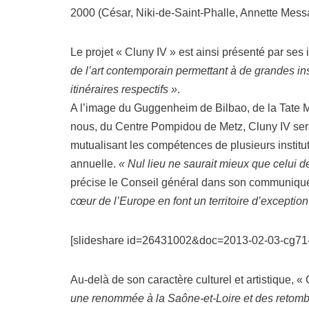
2000 (César, Niki-de-Saint-Phalle, Annette Mess
Le projet « Cluny IV » est ainsi présenté par se
de l’art contemporain permettant à de grandes inst
itinéraires respectifs »
.
A l’image du Guggenheim de Bilbao, de la Tate 
nous, du Centre Pompidou de Metz, Cluny IV serai
mutualisant les compétences de plusieurs instit
annuelle.
« Nul lieu ne saurait mieux que celui d
précise le Conseil général dans son communiqu
cœur de l’Europe en font un territoire d’exception
[slideshare id=26431002&doc=2013-02-03-cg71-
Au-delà de son caractère culturel et artistique, 
une renommée à la Saône-et-Loire et des retombé