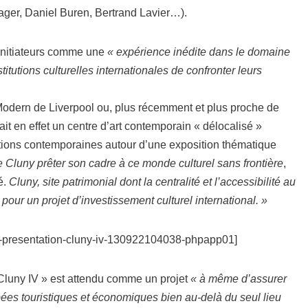
ager, Daniel Buren, Bertrand Lavier…).
s initiateurs comme une
« expérience inédite dans le domaine
itutions culturelles internationales de confronter leurs
Modern de Liverpool ou, plus récemment et plus proche de
t en effet un centre d’art contemporain « délocalisé »
utions contemporaines autour d’une exposition thématique
e Cluny prêter son cadre à ce monde culturel sans frontière
,
é.
Cluny, site patrimonial dont la centralité et l’accessibilité au
 pour un projet d’investissement culturel international. »
presentation-cluny-iv-130922104038-phpapp01]
« Cluny IV » est attendu comme un projet
« à même d’assurer
es touristiques et économiques bien au-delà du seul lieu