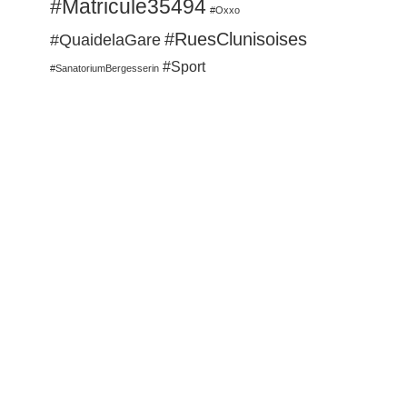
#Matricule35494
#Oxxo
#RuesClunisoises
#QuaidelaGare
#Sport
#SanatoriumBergesserin