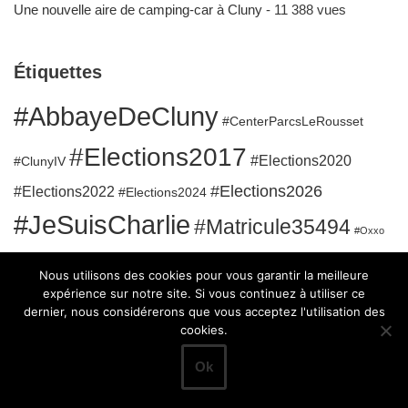
Une nouvelle aire de camping-car à Cluny
- 11 388 vues
Étiquettes
#AbbayeDeCluny
#CenterParcsLeRousset
#Elections2017
#Elections2020
#ClunyIV
#Elections2026
#Elections2022
#Elections2024
#JeSuisCharlie
#Matricule35494
#Oxxo
#RuesClunisoises
#QuaidelaGare
#SanatoriumBergesserin
Nous utilisons des cookies pour vous garantir la meilleure
#Sport
expérience sur notre site. Si vous continuez à utiliser ce
dernier, nous considérerons que vous acceptez l'utilisation des
cookies.
Ok
Neve
| Propulsé par
WordPress