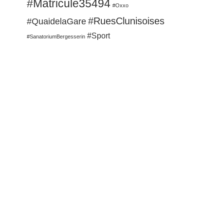
#Matricule35494
#Oxxo
#RuesClunisoises
#QuaidelaGare
#Sport
#SanatoriumBergesserin