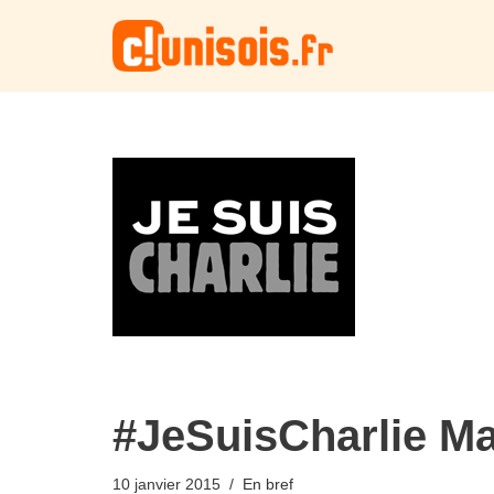
Aller
au
contenu
#JeSuisCharlie Ma
10 janvier 2015
En bref