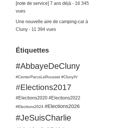
[note de service] 7 ans déjà
- 16 345
vues
Une nouvelle aire de camping-car à
Cluny
- 11 394 vues
Étiquettes
#AbbayeDeCluny
#CenterParcsLeRousset
#ClunyIV
#Elections2017
#Elections2020
#Elections2022
#Elections2026
#Elections2024
#JeSuisCharlie