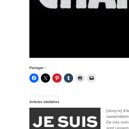
Partager :
Articles similaires
[cluny.tv] #
rassembleme
De très nom
sont rassemb